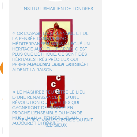
L’i nstitut ismailien de Londres
« OR L’USAGE DE LA LANGUE ET DE
LA PENSÉE DANS L’ESPACE
MÉDITERRANÉEN NOUS A LÉGUÉ UN
HÉRITAGE AUQUEL JE CROIS. C’EST
PLUS QUE L’ÉTHIQUE. CE SONT DES
HÉRITAGES TRÈS PRÉCIEUX QUI
Académie de la Latinité
PERMETTENT D’ALLER PLUS LOIN ET
AIDENT LA RAISON ...
« LE MAGHREB PEUT ÊTRE LE LIEU
D’UNE RENAISSANCE ET D’UNE
RÉVOLUTION CULTURELLES QUI
GAGNERONT DE PROCHE EN
PROCHE L’ENSEMBLE DU MONDE
MUSULMAN ». PENSER L’ISLAM
Centre Civique d’Etude du Fait
AUJOURD’HUI (1993).
Religieux