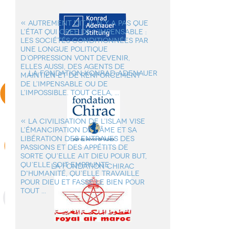
« AUTREMENT DIT, IL N’Y A PAS QUE
L’ÉTAT QUI CREE DE L’IMPENSABLE :
LES SOCIÉTÉS CONDITIONNÉES PAR
UNE LONGUE POLITIQUE
D’OPPRESSION VONT DEVENIR,
ELLES AUSSI, DES AGENTS DE
la Fondation Konrad Adenauer
MAINTIEN ET DE RENFORCEMENT
DE L’IMPENSABLE OU DE
L’IMPOSSIBLE. TOUT CELA, ...
« LA CIVILISATION DE L’ISLAM VISE
L’ÉMANCIPATION DE L'ÂME ET SA
LIBÉRATION DES ENTRAVES DES
PASSIONS ET DES APPÉTITS DE
SORTE QU’ELLE AIT DIEU POUR BUT,
QU’ELLE SOIT EMPRUNTE
La Fondation Chirac
D'HUMANITÉ, QU’ELLE TRAVAILLE
POUR DIEU ET FASSE LE BIEN POUR
TOUT ...