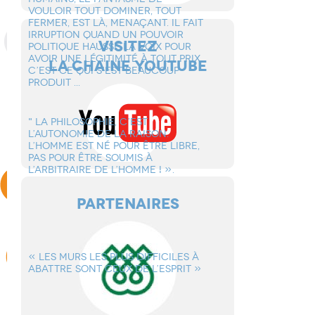
VOULOIR TOUT DOMINER, TOUT
FERMER, EST Là, MENAçANT. IL FAIT
IRRUPTION QUAND UN POUVOIR
VISITEZ
POLITIQUE HAUSSE LA VOIX POUR
AVOIR UNE LéGITIMITé à TOUT PRIX.
LA CHAINE YOUTUBE
C’EST CE QUI S’EST BEAUCOUP
PRODUIT ...
" LA PHILOSOPHIE, C’EST
L’AUTONOMIE DE LA RAISON.
L’HOMME EST Né POUR êTRE LIBRE,
PAS POUR êTRE SOUMIS à
L’ARBITRAIRE DE L’HOMME ! ».
PARTENAIRES
« LES MURS LES PLUS DIFFICILES à
ABATTRE SONT CEUX DE L’ESPRIT »