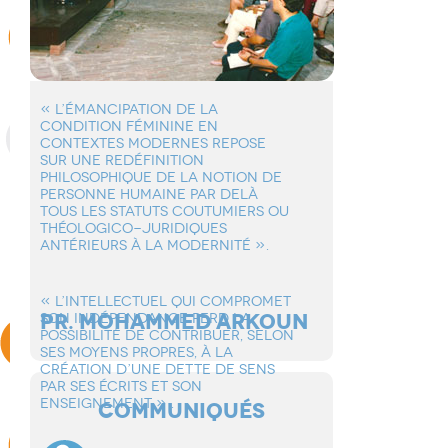
« L’éMANCIPATION DE LA
CONDITION FéMININE EN
CONTEXTES MODERNES REPOSE
SUR UNE REDéFINITION
PHILOSOPHIQUE DE LA NOTION DE
PERSONNE HUMAINE PAR DELà
TOUS LES STATUTS COUTUMIERS OU
THéOLOGICO-JURIDIQUES
ANTéRIEURS à LA MODERNITé ».
« L’INTELLECTUEL QUI COMPROMET
PR. MOHAMMED ARKOUN
SON INDéPENDANCE PERD LA
POSSIBILITé DE CONTRIBUER, SELON
SES MOYENS PROPRES, à LA
CRéATION D’UNE DETTE DE SENS
PAR SES éCRITS ET SON
ENSEIGNEMENT » .
COMMUNIQUÉS