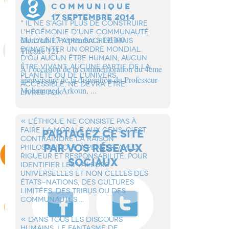
C O M M U N I Q U E
17 SEPTEMBRE 2014
" IL NE S'AGIT PLUS DE CONSTRUIRE
L'HÉGÉMONIE D'UNE COMMUNAUTÉ
Mercredi 17 septembre à 19H00
OU D'UNE PATRIE SACRÉE, MAIS
D'INVENTER UN ORDRE MONDIAL
Théâtre 121
D'OÙ AUCUN ÊTRE HUMAIN, AUCUN
ÊTRE VIVANT, AUCUNE PARTIE DE LA
À l’occasion de la commémoration du 4ème
PLANÈTE OU DE L'UNIVERS
anniversaire de la disparition du Professeur
ACCESSIBLE, NE DEVRA ÊTRE
Mohammed Arkoun, ...
LIVRÉE AUX ...
« L’éTHIQUE NE CONSISTE PAS à
FAIRE LA MORALE AUX GENS. C’EST
PARTAGEZ CE SITE
CONTRAINDRE LA RAISON
PAR VOS RÉSEAUX
PHILOSOPHIQUE à PENSER, AVEC
RIGUEUR ET RESPONSABILITé, POUR
SOCIAUX
IDENTIFIER LES VALEURS
UNIVERSELLES ET NON CELLES DES
éTATS-NATIONS, DES CULTURES
LIMITéES, DES TRIBUS OU DES
COMMUNAUTéS ...
« DANS TOUS LES DISCOURS
HUMAINS, LE FANTASME DE