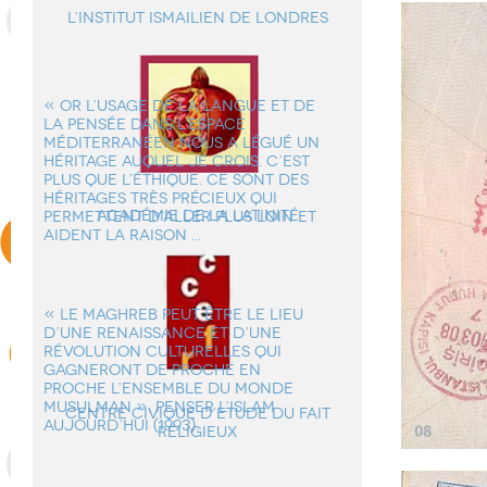
L’institut ismailien de Londres
« OR L’USAGE DE LA LANGUE ET DE
LA PENSÉE DANS L’ESPACE
MÉDITERRANÉEN NOUS A LÉGUÉ UN
HÉRITAGE AUQUEL JE CROIS. C’EST
PLUS QUE L’ÉTHIQUE. CE SONT DES
HÉRITAGES TRÈS PRÉCIEUX QUI
Académie de la Latinité
PERMETTENT D’ALLER PLUS LOIN ET
AIDENT LA RAISON ...
« LE MAGHREB PEUT ÊTRE LE LIEU
D’UNE RENAISSANCE ET D’UNE
RÉVOLUTION CULTURELLES QUI
GAGNERONT DE PROCHE EN
PROCHE L’ENSEMBLE DU MONDE
MUSULMAN ». PENSER L’ISLAM
Centre Civique d’Etude du Fait
AUJOURD’HUI (1993).
Religieux