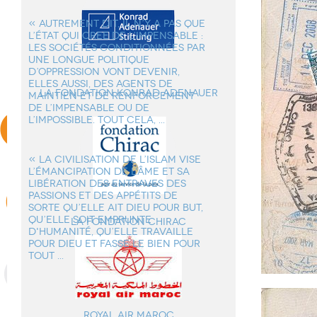
« AUTREMENT DIT, IL N’Y A PAS QUE
L’ÉTAT QUI CREE DE L’IMPENSABLE :
LES SOCIÉTÉS CONDITIONNÉES PAR
UNE LONGUE POLITIQUE
D’OPPRESSION VONT DEVENIR,
ELLES AUSSI, DES AGENTS DE
la Fondation Konrad Adenauer
MAINTIEN ET DE RENFORCEMENT
DE L’IMPENSABLE OU DE
L’IMPOSSIBLE. TOUT CELA, ...
« LA CIVILISATION DE L’ISLAM VISE
L’ÉMANCIPATION DE L'ÂME ET SA
LIBÉRATION DES ENTRAVES DES
PASSIONS ET DES APPÉTITS DE
SORTE QU’ELLE AIT DIEU POUR BUT,
QU’ELLE SOIT EMPRUNTE
La Fondation Chirac
D'HUMANITÉ, QU’ELLE TRAVAILLE
POUR DIEU ET FASSE LE BIEN POUR
TOUT ...
Royal Air Maroc