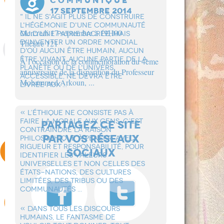
C O M M U N I Q U E
17 SEPTEMBRE 2014
" IL NE S'AGIT PLUS DE CONSTRUIRE
L'HÉGÉMONIE D'UNE COMMUNAUTÉ
Mercredi 17 septembre à 19H00
OU D'UNE PATRIE SACRÉE, MAIS
D'INVENTER UN ORDRE MONDIAL
Théâtre 121
D'OÙ AUCUN ÊTRE HUMAIN, AUCUN
ÊTRE VIVANT, AUCUNE PARTIE DE LA
À l’occasion de la commémoration du 4ème
PLANÈTE OU DE L'UNIVERS
anniversaire de la disparition du Professeur
ACCESSIBLE, NE DEVRA ÊTRE
Mohammed Arkoun, ...
LIVRÉE AUX ...
« L’éTHIQUE NE CONSISTE PAS à
FAIRE LA MORALE AUX GENS. C’EST
PARTAGEZ CE SITE
CONTRAINDRE LA RAISON
PAR VOS RÉSEAUX
PHILOSOPHIQUE à PENSER, AVEC
RIGUEUR ET RESPONSABILITé, POUR
SOCIAUX
IDENTIFIER LES VALEURS
UNIVERSELLES ET NON CELLES DES
éTATS-NATIONS, DES CULTURES
LIMITéES, DES TRIBUS OU DES
COMMUNAUTéS ...
« DANS TOUS LES DISCOURS
HUMAINS, LE FANTASME DE