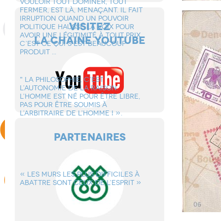
VOULOIR TOUT DOMINER, TOUT
FERMER, EST Là, MENAçANT. IL FAIT
IRRUPTION QUAND UN POUVOIR
VISITEZ
POLITIQUE HAUSSE LA VOIX POUR
AVOIR UNE LéGITIMITé à TOUT PRIX.
LA CHAINE YOUTUBE
C’EST CE QUI S’EST BEAUCOUP
PRODUIT ...
" LA PHILOSOPHIE, C’EST
L’AUTONOMIE DE LA RAISON.
L’HOMME EST Né POUR êTRE LIBRE,
PAS POUR êTRE SOUMIS à
L’ARBITRAIRE DE L’HOMME ! ».
PARTENAIRES
« LES MURS LES PLUS DIFFICILES à
ABATTRE SONT CEUX DE L’ESPRIT »