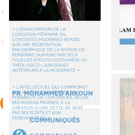
« L’éMANCIPATION DE LA
CONDITION FéMININE EN
CONTEXTES MODERNES REPOSE
SUR UNE REDéFINITION
PHILOSOPHIQUE DE LA NOTION DE
PERSONNE HUMAINE PAR DELà
TOUS LES STATUTS COUTUMIERS OU
THéOLOGICO-JURIDIQUES
ANTéRIEURS à LA MODERNITé ».
« L’INTELLECTUEL QUI COMPROMET
PR. MOHAMMED ARKOUN
SON INDéPENDANCE PERD LA
POSSIBILITé DE CONTRIBUER, SELON
SES MOYENS PROPRES, à LA
CRéATION D’UNE DETTE DE SENS
PAR SES éCRITS ET SON
ENSEIGNEMENT » .
COMMUNIQUÉS