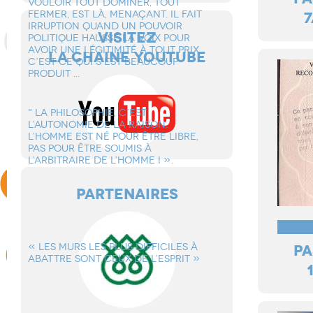
VOULOIR TOUT DOMINER, TOUT
FERMER, EST Là, MENAçANT. IL FAIT
7
IRRUPTION QUAND UN POUVOIR
VISITEZ
POLITIQUE HAUSSE LA VOIX POUR
AVOIR UNE LéGITIMITé à TOUT PRIX.
LA CHAINE YOUTUBE
C’EST CE QUI S’EST BEAUCOUP
PRODUIT ...
" LA PHILOSOPHIE, C’EST
L’AUTONOMIE DE LA RAISON.
L’HOMME EST Né POUR êTRE LIBRE,
PAS POUR êTRE SOUMIS à
L’ARBITRAIRE DE L’HOMME ! ».
PARTENAIRES
« LES MURS LES PLUS DIFFICILES à
PA
ABATTRE SONT CEUX DE L’ESPRIT »