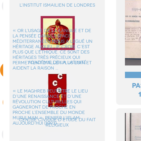
L’institut ismailien de Londres
« OR L’USAGE DE LA LANGUE ET DE
LA PENSÉE DANS L’ESPACE
MÉDITERRANÉEN NOUS A LÉGUÉ UN
HÉRITAGE AUQUEL JE CROIS. C’EST
PLUS QUE L’ÉTHIQUE. CE SONT DES
HÉRITAGES TRÈS PRÉCIEUX QUI
Académie de la Latinité
PERMETTENT D’ALLER PLUS LOIN ET
AIDENT LA RAISON ...
PA
« LE MAGHREB PEUT ÊTRE LE LIEU
D’UNE RENAISSANCE ET D’UNE
RÉVOLUTION CULTURELLES QUI
GAGNERONT DE PROCHE EN
PROCHE L’ENSEMBLE DU MONDE
MUSULMAN ». PENSER L’ISLAM
Centre Civique d’Etude du Fait
AUJOURD’HUI (1993).
Religieux