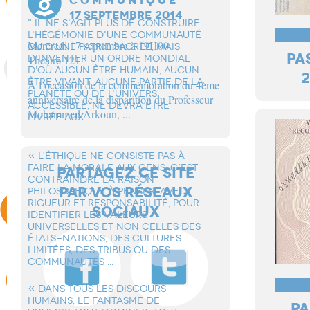
C O M M U N I Q U E
17 SEPTEMBRE 2014
" IL NE S'AGIT PLUS DE CONSTRUIRE
L'HÉGÉMONIE D'UNE COMMUNAUTÉ
Mercredi 17 septembre à 19H00
OU D'UNE PATRIE SACRÉE, MAIS
PA
D'INVENTER UN ORDRE MONDIAL
Théâtre 121
D'OÙ AUCUN ÊTRE HUMAIN, AUCUN
2
ÊTRE VIVANT, AUCUNE PARTIE DE LA
À l’occasion de la commémoration du 4ème
PLANÈTE OU DE L'UNIVERS
anniversaire de la disparition du Professeur
ACCESSIBLE, NE DEVRA ÊTRE
Mohammed Arkoun, ...
LIVRÉE AUX ...
« L’éTHIQUE NE CONSISTE PAS à
FAIRE LA MORALE AUX GENS. C’EST
PARTAGEZ CE SITE
CONTRAINDRE LA RAISON
PAR VOS RÉSEAUX
PHILOSOPHIQUE à PENSER, AVEC
RIGUEUR ET RESPONSABILITé, POUR
SOCIAUX
IDENTIFIER LES VALEURS
UNIVERSELLES ET NON CELLES DES
éTATS-NATIONS, DES CULTURES
LIMITéES, DES TRIBUS OU DES
COMMUNAUTéS ...
« DANS TOUS LES DISCOURS
HUMAINS, LE FANTASME DE
PA