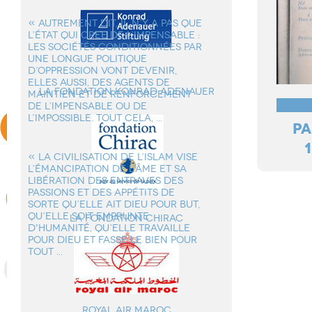
« AUTREMENT DIT, IL N’Y A PAS QUE
L’ÉTAT QUI CREE DE L’IMPENSABLE :
LES SOCIÉTÉS CONDITIONNÉES PAR
UNE LONGUE POLITIQUE
D’OPPRESSION VONT DEVENIR,
ELLES AUSSI, DES AGENTS DE
la Fondation Konrad Adenauer
MAINTIEN ET DE RENFORCEMENT
DE L’IMPENSABLE OU DE
L’IMPOSSIBLE. TOUT CELA, ...
PA
1
« LA CIVILISATION DE L’ISLAM VISE
L’ÉMANCIPATION DE L'ÂME ET SA
LIBÉRATION DES ENTRAVES DES
PASSIONS ET DES APPÉTITS DE
SORTE QU’ELLE AIT DIEU POUR BUT,
QU’ELLE SOIT EMPRUNTE
La Fondation Chirac
D'HUMANITÉ, QU’ELLE TRAVAILLE
POUR DIEU ET FASSE LE BIEN POUR
TOUT ...
Royal Air Maroc