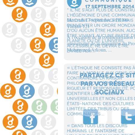
C O M M U N I Q U E
17 SEPTEMBRE 2014
" IL NE S'AGIT PLUS DE CONSTR
L'HÉGÉMONIE D'UNE COMMUNA
Mercredi 17 septembre à 19H00
OU D'UNE PATRIE SACRÉE, MAIS
D'INVENTER UN ORDRE MONDI
Théâtre 121
D'OÙ AUCUN ÊTRE HUMAIN, AU
ÊTRE VIVANT, AUCUNE PARTIE D
À l’occasion de la commémoration
PLANÈTE OU DE L'UNIVERS
anniversaire de la disparition du Pro
ACCESSIBLE, NE DEVRA ÊTRE
Mohammed Arkoun, ...
LIVRÉE AUX ...
« L’éTHIQUE NE CONSISTE PAS 
FAIRE LA MORALE AUX GENS. C’
PARTAGEZ CE SI
CONTRAINDRE LA RAISON
PAR VOS RÉSEAU
PHILOSOPHIQUE à PENSER, AVE
RIGUEUR ET RESPONSABILITé, P
SOCIAUX
IDENTIFIER LES VALEURS
UNIVERSELLES ET NON CELLES 
éTATS-NATIONS, DES CULTURES
LIMITéES, DES TRIBUS OU DES
COMMUNAUTéS ...
« DANS TOUS LES DISCOURS
HUMAINS, LE FANTASME DE