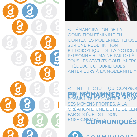
« L’éMANCIPATION DE LA
CONDITION FéMININE EN
CONTEXTES MODERNES REPOSE
SUR UNE REDéFINITION
PHILOSOPHIQUE DE LA NOTION 
PERSONNE HUMAINE PAR DELà
TOUS LES STATUTS COUTUMIERS
THéOLOGICO-JURIDIQUES
ANTéRIEURS à LA MODERNITé »
« L’INTELLECTUEL QUI COMPRO
PR. MOHAMMED ARK
SON INDéPENDANCE PERD LA
POSSIBILITé DE CONTRIBUER, S
SES MOYENS PROPRES, à LA
CRéATION D’UNE DETTE DE SE
PAR SES éCRITS ET SON
ENSEIGNEMENT » .
COMMUNIQUÉS