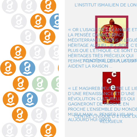
L’institut ismailien de Lo
« OR L’USAGE DE LA LANGUE ET
LA PENSÉE DANS L’ESPACE
MÉDITERRANÉEN NOUS A LÉGU
HÉRITAGE AUQUEL JE CROIS. C’
PLUS QUE L’ÉTHIQUE. CE SONT 
HÉRITAGES TRÈS PRÉCIEUX QUI
Académie de la Latini
PERMETTENT D’ALLER PLUS LOI
AIDENT LA RAISON ...
« LE MAGHREB PEUT ÊTRE LE LI
D’UNE RENAISSANCE ET D’UNE
RÉVOLUTION CULTURELLES QUI
GAGNERONT DE PROCHE EN
PROCHE L’ENSEMBLE DU MOND
MUSULMAN ». PENSER L’ISLAM
Centre Civique d’Etude du
AUJOURD’HUI (1993).
Religieux