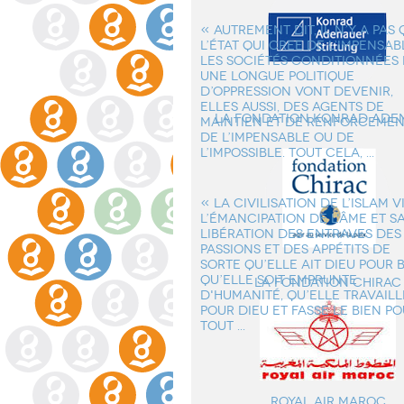
« AUTREMENT DIT, IL N’Y A PAS
L’ÉTAT QUI CREE DE L’IMPENSABL
LES SOCIÉTÉS CONDITIONNÉES 
UNE LONGUE POLITIQUE
D’OPPRESSION VONT DEVENIR,
ELLES AUSSI, DES AGENTS DE
la Fondation Konrad Ade
MAINTIEN ET DE RENFORCEME
DE L’IMPENSABLE OU DE
L’IMPOSSIBLE. TOUT CELA, ...
« LA CIVILISATION DE L’ISLAM V
L’ÉMANCIPATION DE L'ÂME ET S
LIBÉRATION DES ENTRAVES DES
PASSIONS ET DES APPÉTITS DE
SORTE QU’ELLE AIT DIEU POUR B
QU’ELLE SOIT EMPRUNTE
La Fondation Chirac
D'HUMANITÉ, QU’ELLE TRAVAILL
POUR DIEU ET FASSE LE BIEN P
TOUT ...
Royal Air Maroc