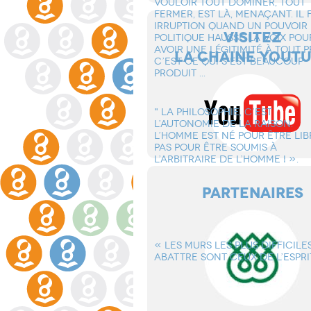
VOULOIR TOUT DOMINER, TOUT
FERMER, EST Là, MENAçANT. IL 
IRRUPTION QUAND UN POUVOIR
VISITEZ
POLITIQUE HAUSSE LA VOIX POU
AVOIR UNE LéGITIMITé à TOUT PR
LA CHAINE YOUT
C’EST CE QUI S’EST BEAUCOUP
PRODUIT ...
" LA PHILOSOPHIE, C’EST
L’AUTONOMIE DE LA RAISON.
L’HOMME EST Né POUR êTRE LIB
PAS POUR êTRE SOUMIS à
L’ARBITRAIRE DE L’HOMME ! ».
PARTENAIRES
« LES MURS LES PLUS DIFFICILE
ABATTRE SONT CEUX DE L’ESPRI